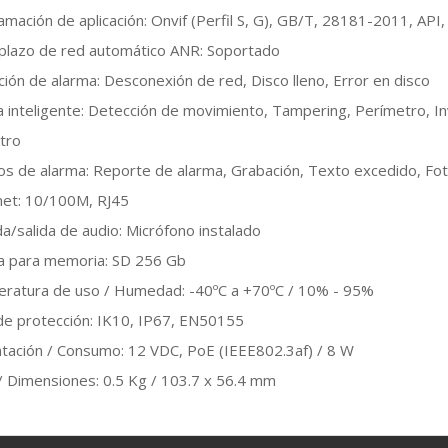
mación de aplicación: Onvif (Perfil S, G), GB/T, 28181-2011, API,
lazo de red automático ANR: Soportado
ción de alarma: Desconexión de red, Disco lleno, Error en disco
a inteligente: Detección de movimiento, Tampering, Perímetro, I
tro
s de alarma: Reporte de alarma, Grabación, Texto excedido, Foto
net: 10/100M, RJ45
a/salida de audio: Micrófono instalado
a para memoria: SD 256 Gb
ratura de uso / Humedad: -40ºC a +70ºC / 10% - 95%
 de protección: IK10, IP67, EN50155
ntación / Consumo: 12 VDC, PoE (IEEE802.3af) / 8 W
/ Dimensiones: 0.5 Kg / 103.7 x 56.4 mm