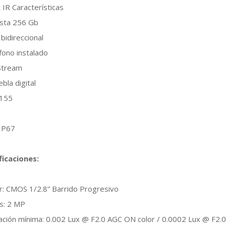
 IR Características
asta 256 Gb
 bidireccional
fono instalado
 Stream
ebla digital
0155
 IP67
ficaciones:
r: CMOS 1/2.8” Barrido Progresivo
es: 2 MP
nación mínima: 0.002 Lux @ F2.0 AGC ON color / 0.0002 Lux @ F2.