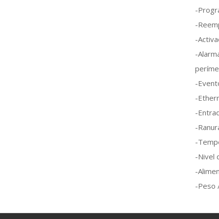
-Progra
-Reemp
-Activa
-Alarm
períme
-Evento
-Ether
-Entrad
-Ranur
-Tempe
-Nivel
-Alime
-Peso 