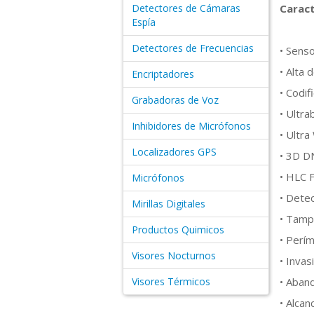
Detectores de Cámaras
Caract
Espía
Detectores de Frecuencias
• Sens
• Alta 
Encriptadores
• Codif
Grabadoras de Voz
• Ultra
Inhibidores de Micrófonos
• Ultr
Localizadores GPS
• 3D DN
• HLC F
Micrófonos
• Dete
Mirillas Digitales
• Tamp
Productos Quimicos
• Perí
Visores Nocturnos
• Invas
Visores Térmicos
• Aband
• Alca