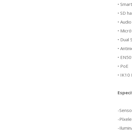
• Smart
• SD h
• Audio
• Micró
• Dual
• Antini
• EN5
• PoE
• IK10
Especi
-Senso
-Píxel
-Ilumi