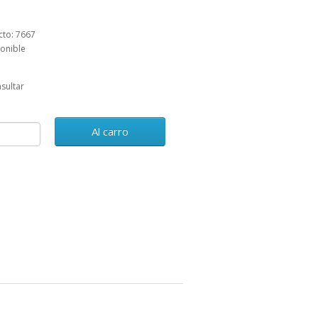
cto: 7667
ponible
sultar
Al carro