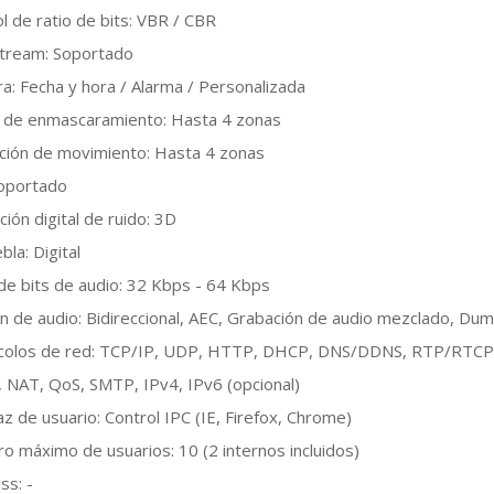
l de ratio de bits: VBR / CBR
Stream: Soportado
a: Fecha y hora / Alarma / Personalizada
 de enmascaramiento: Hasta 4 zonas
ción de movimiento: Hasta 4 zonas
Soportado
ión digital de ruido: 3D
bla: Digital
de bits de audio: 32 Kbps - 64 Kbps
ón de audio: Bidireccional, AEC, Grabación de audio mezclado, Du
colos de red: TCP/IP, UDP, HTTP, DHCP, DNS/DDNS, RTP/RTCP,
, NAT, QoS, SMTP, IPv4, IPv6 (opcional)
az de usuario: Control IPC (IE, Firefox, Chrome)
o máximo de usuarios: 10 (2 internos incluidos)
ss: -