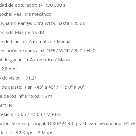
idad de obturador: 1-1/30.000 s
Noche: Real, iris mecánico
Dynamic Range: Ultra WDR, hasta 120 dB
ión S/R: Más de 58 dB
ce de blancos: Automático / Manual
nsación de contraluz: OFF / WDR / BLC / HLC
l de ganancia: Automático / Manual
: 2.8 mm
 de visión: 101.2º
de ajuste: Pan: -45º a 45º / Tilt: 0º a 90º
e de los infrarrojos: 15 m
art IR
esión: H265 / H264 / MJPEG
ución: Stream principal: 1080P @ 30 fps Stream secundario: D1 @
de bits: 32 Kbps - 8 Mbps