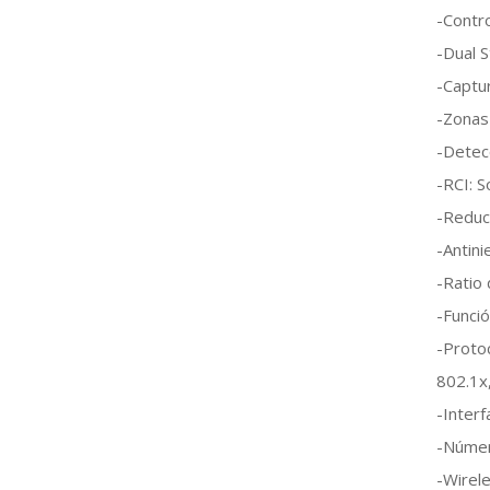
-Contro
-Dual 
-Captur
-Zonas
-Detec
-RCI: 
-Reducc
-Antinie
-Ratio 
-Funci
-Proto
802.1x
-Interf
-Númer
-Wirele