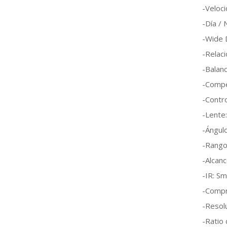
-Veloc
-Día / 
-Wide 
-Relac
-Balan
-Compe
-Contro
-Lente
-Ángulo
-Rango 
-Alcanc
-IR: Sm
-Compr
-Resol
-Ratio 