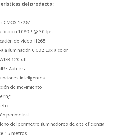
erísticas del producto:
or CMOS 1/2.8”
definición 1080P @ 30 fps
icación de vídeo H265
baja iluminación 0.002 Lux a color
a WDR 120 dB
R • Autoiris
unciones inteligentes
cción de movimiento
ering
metro
ión perimetral
ono del perímetro Iluminadores de alta eficiencia
nce 15 metros