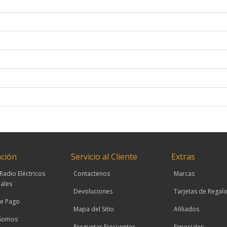
ción
Servicio al Cliente
Extras
Radio Eléctricos
Contactenos
Marcas
ales
Devoluciones
Tarjetas de Regal
e Pago
Mapa del Sitio
Afiliados
 Somos
Preguntas Frecuentes
Especiales