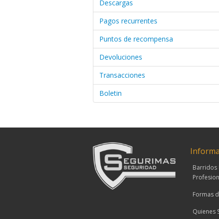
Descargas
Pagos recurrentes
Puntos de recompensa
Devoluciones
Transacciones
Boletin
Informa
Barridos 
Profesion
Formas d
Quienes