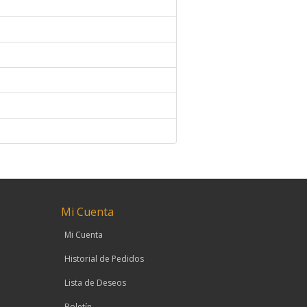
Mi Cuenta
Mi Cuenta
o
Historial de Pedidos
Lista de Deseos
Boletín