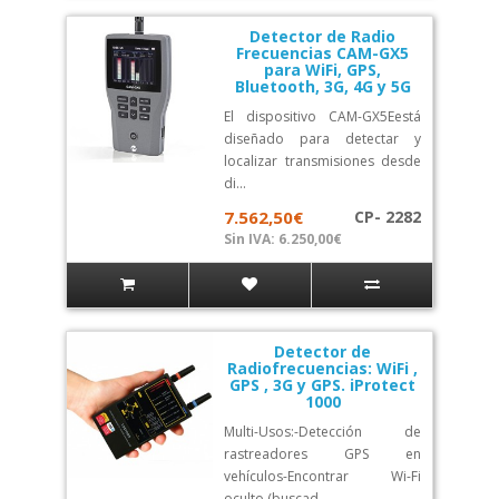
Detector de Radio
Frecuencias CAM-GX5
para WiFi, GPS,
Bluetooth, 3G, 4G y 5G
El dispositivo CAM-GX5Eestá
diseñado para detectar y
localizar transmisiones desde
di...
7.562,50€
CP- 2282
Sin IVA: 6.250,00€
Detector de
Radiofrecuencias: WiFi ,
GPS , 3G y GPS. iProtect
1000
Multi-Usos:-Detección de
rastreadores GPS en
vehículos-Encontrar Wi-Fi
oculto (buscad...