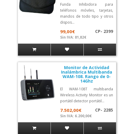
Funda Inhibidora para
teléfonos móviles, tarjetas,
mandos de todo tipo y otros
dispos...
99,00€
CP- 2399
Sin IVA: 81,82€
Monitor de Actividad
Inalámbrica Multibanda
WAM-108. Rango de 0-
14Ghz
El WAM-108T multibanda
Wireless Activity Monitor es un
portátil detector portátil...
7.502,00€
CP- 2285
Sin IVA: 6.200,00€